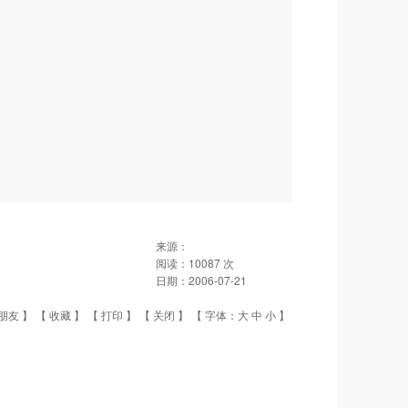
来源：
阅读：
10087
次
日期：
2006-07-21
朋友
】 【
收藏
】 【
打印
】 【
关闭
】 【 字体：
大
中
小
】