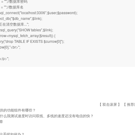
d = "";//数据库密码
 = "";//数据库名
sql_connect("localhost:3306",$user,$password);
ct_db("$db_name",$link);
p>正在清空数据库...";
sql_query("SHOW tables",$link);
rrow=mysql_fetch_array($result)) {
y("drop TABLE IF EXISTS $currow[0]");
ow[0]."<br>";
/p>";
【 双击滚屏 】 【
推荐
供的功能组件有哪些？
什么我测试速度时访问双线、多线的速度还没有电信的快？
章
出手续如何办？