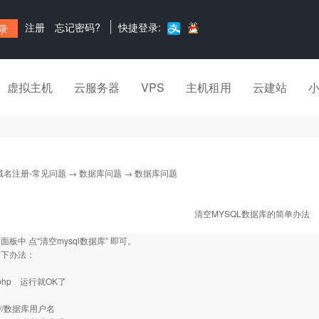
注册
忘记密码?
快捷登录:
虚拟主机
云服务器
VPS
主机租用
云建站
域名注册-常见问题
→
数据库问题
→ 数据库问题
清空MYSQL数据库的简单办法
板中 点“清空mysql数据库” 即可。
如下办法：
.php 运行就OK了
""; //数据库用户名