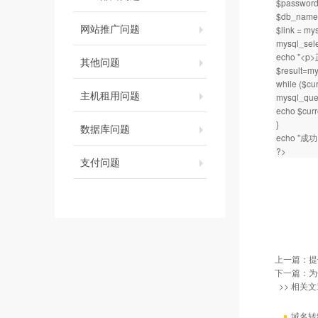
$passwor
$db_name
网站推广问题
$link = my
mysql_sele
echo "<
其他问题
$result=my
while ($cu
主机租用问题
mysql_quer
echo $curr
}
数据库问题
echo "成功<
?>
支付问题
上一篇：
提
下一篇：
为
>> 相关文
域名转