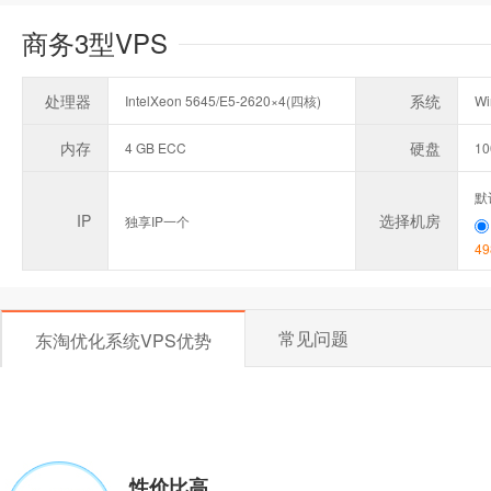
商务3型VPS
处理器
系统
IntelXeon 5645/E5-2620×4(四核)
Wi
内存
硬盘
4 GB ECC
1
默
IP
选择机房
独享IP一个
49
常见问题
东淘优化系统VPS优势
性价比高