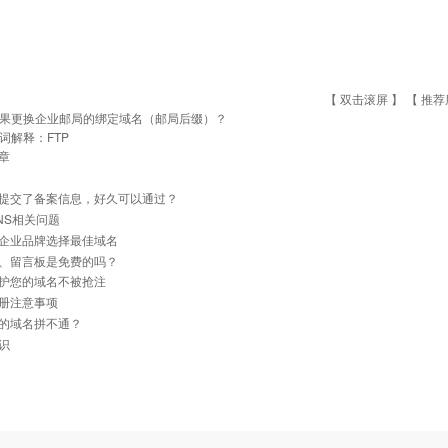
【 双击滚屏 】 【
推荐
果更换企业邮局的绑定域名（邮局后缀）？
词解释：FTP
章
提交了备案信息，好久可以通过？
NS相关问题
企业品牌选择最佳域名
、留言板是免费的吗？
护您的域名不被抢注
册注意事项
的域名拼不通？
识