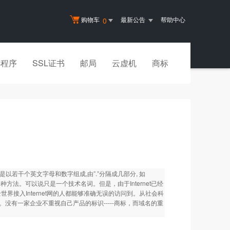
购物车
最新公告
帮助中心
0
小程序
SSL证书
邮局
云虚机
商标
是以若干个英文字母和数字组成,由”.”分隔成几部分, 如
的一种方法。可以说只是一个技术名词。但是，由于Internet已经
世界接入Internet网的人都能够准确无误的访问到。从社会科
”。没有一家企业不重视自己产品的标识-----商标，而域名的重