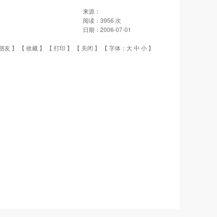
来源：
阅读：
3956
次
日期：
2006-07-01
朋友
】 【
收藏
】 【
打印
】 【
关闭
】 【 字体：
大
中
小
】