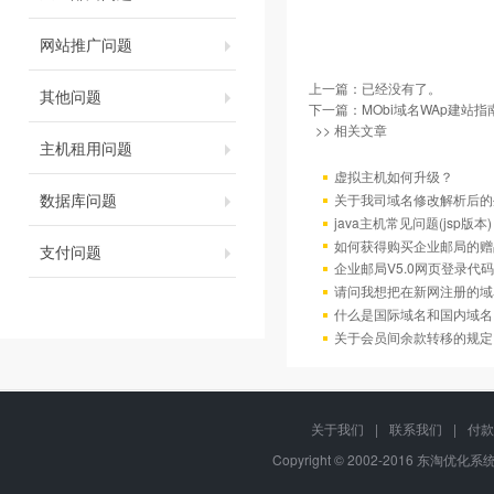
网站推广问题
上一篇：已经没有了。
其他问题
下一篇：
MObi域名WAp建站指
>> 相关文章
主机租用问题
虚拟主机如何升级？
数据库问题
关于我司域名修改解析后的
java主机常见问题(jsp版本)
如何获得购买企业邮局的赠
支付问题
企业邮局V5.0网页登录代码
请问我想把在新网注册的域
什么是国际域名和国内域名
关于会员间余款转移的规定
关于我们
|
联系我们
|
付款
Copyright © 2002-2016 东淘优化系统,